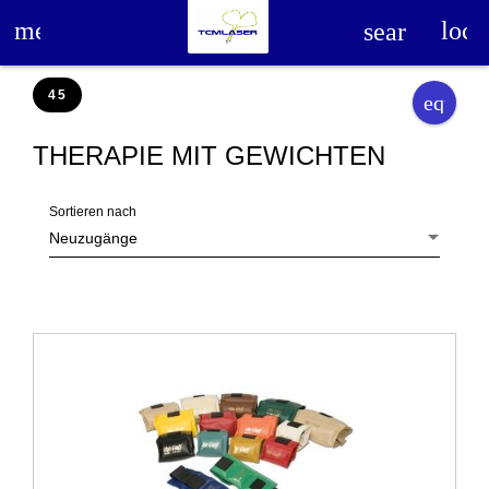
loca
menu
search
45
equaliz
THERAPIE MIT GEWICHTEN
Sortieren nach